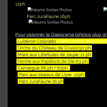
12ph
Parc JuraFaune 16ph
Pour visionner le Diaporama (photos plus gr
Lubéron Colorado
(Buoux, Rustrel, Gordes, Sai
Orchis du Château de Crusol 50 ph
Mare aux Libellules de Jaujac 11 ph
Ferme aux Papillons de Die 63 ph
Camargue 66 ph + 67ph
Parc aux oiseaux de Upie 12ph
Parc JuraFaune 16 ph